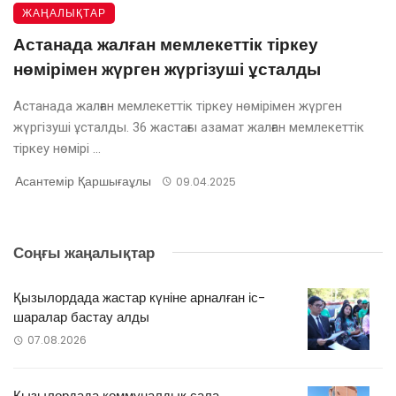
ЖАҢАЛЫҚТАР
Астанада жалған мемлекеттік тіркеу
нөмірімен жүрген жүргізуші ұсталды
Астанада жалған мемлекеттік тіркеу нөмірімен жүрген
жүргізуші ұсталды. 36 жастағы азамат жалған мемлекеттік
тіркеу нөмірі ...
Асантемір Қаршығаұлы
09.04.2025
Соңғы жаңалықтар
Қызылордада жастар күніне арналған іс-
шаралар бастау алды
07.08.2026
Қызылордада коммуналдық сала