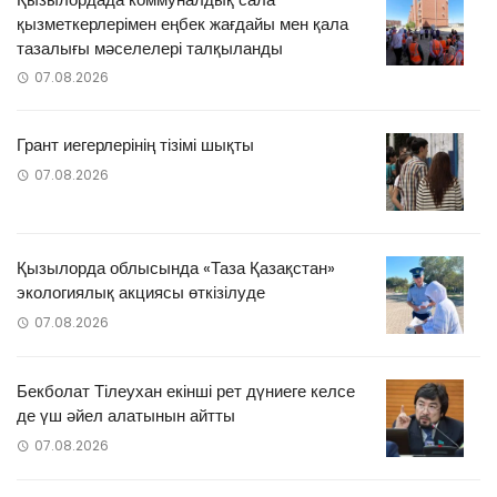
қызметкерлерімен еңбек жағдайы мен қала
тазалығы мәселелері талқыланды
07.08.2026
Грант иегерлерінің тізімі шықты
07.08.2026
Қызылорда облысында «Таза Қазақстан»
экологиялық акциясы өткізілуде
07.08.2026
Бекболат Тілеухан екінші рет дүниеге келсе
де үш әйел алатынын айтты
07.08.2026