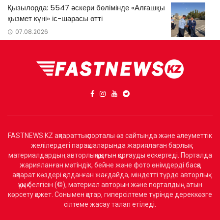
Қызылорда: 5547 әскери бөлімінде «Алғашқы
қызмет күні» іс-шарасы өтті
07.08.2026
FASTNEWS.KZ ақпараттық порталы өз сайтында және әлеуметтік
желілердегі парақшаларында жариялаған барлық
материалдардың авторлық құқығын қорғауды ескертеді. Порталда
жарияланған мәтіндік, бейне және фото өнімдерді басқа
ақпарат көздері қолданған жағдайда, міндетті түрде авторлық
құқық белгісін (©), материал авторын және порталдың атын
көрсету қажет. Сонымен қатар, гиперсілтеме түрінде дереккөзге
сілтеме жасау талап етіледі.