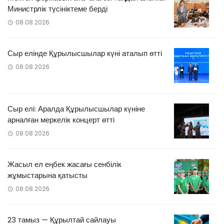
Министрлік түсініктеме берді
08.08.2026
Сыр елінде Құрылысшылар күні аталып өтті
08.08.2026
Сыр елі: Аралда Құрылысшылар күніне
арналған меркелік концерт өтті
08.08.2026
Жасыл ел еңбек жасағы сенбілік
жұмыстарына қатысты
08.08.2026
23 тамыз — Құрылтай сайлауы