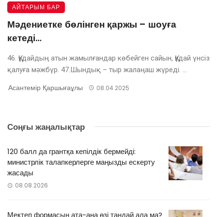
АЙТАРЫМ БАР
Мәдениетке бөлінген қаржы – шоуға
кетеді…
46. Құдайдың атын жамылғандар көбейген сайын, Құдай үнсіз
қалуға мәжбүр. 47.Шындық – тыр жалаңаш жүреді. ...
Асантемір Қаршығаұлы
08.04.2025
Соңғы жаңалықтар
120 балл да грантқа кепілдік бермейді:
министрлік талапкерлерге маңызды ескерту
жасады
08.08.2026
Мектеп формасын ата-ана өзі таңдай ала ма?