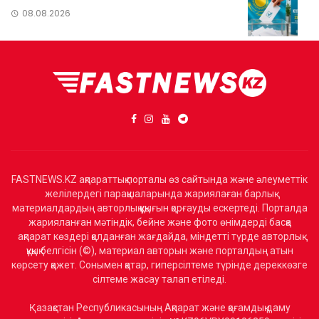
08.08.2026
FASTNEWS.KZ ақпараттық порталы өз сайтында және әлеуметтік
желілердегі парақшаларында жариялаған барлық
материалдардың авторлық құқығын қорғауды ескертеді. Порталда
жарияланған мәтіндік, бейне және фото өнімдерді басқа
ақпарат көздері қолданған жағдайда, міндетті түрде авторлық
құқық белгісін (©), материал авторын және порталдың атын
көрсету қажет. Сонымен қатар, гиперсілтеме түрінде дереккөзге
сілтеме жасау талап етіледі.
Қазақстан Республикасының Ақпарат және қоғамдық даму