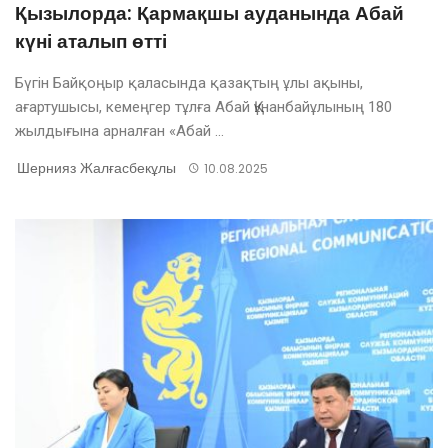
Қызылорда: Қармақшы ауданында Абай
күні аталып өтті
Бүгін Байқоңыр қаласында қазақтың ұлы ақыны,
ағартушысы, кемеңгер тұлға Абай Құнанбайұлының 180
жылдығына арналған «Абай ...
Шернияз Жалғасбекұлы
10.08.2025