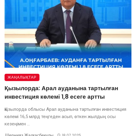
ЖАҢАЛЫҚТАР
Қызылорда: Арал ауданына тартылған
инвестиция көлемі 1,8 есеге артты
Қызылорда облысы Арал ауданына тартылған инвестиция
көлемі 16,5 млрд теңгеден асып, өткен жылдың осы
кезеңімен ...
Шернияз Жалғасбекұлы
18.07.2025