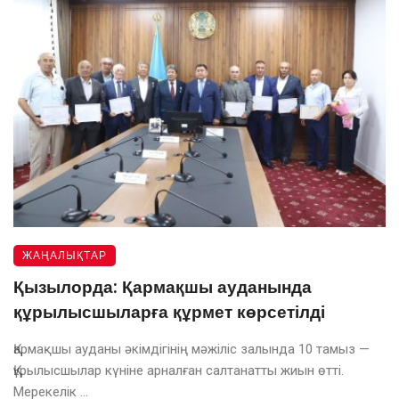
ЖАҢАЛЫҚТАР
Қызылорда: Қармақшы ауданында
құрылысшыларға құрмет көрсетілді
Қармақшы ауданы әкімдігінің мәжіліс залында 10 тамыз —
Құрылысшылар күніне арналған салтанатты жиын өтті.
Мерекелік ...