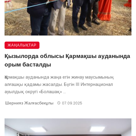
ЖАҢАЛЫҚТАР
Қызылорда облысы Қармақшы ауданында
орым басталды
Қармақшы ауданында жаңа егін жинау маусымының
алғашқы қадамы жасалды. Бүгін ІІІ Интернационал
ауылдық округі «Болашақ» ...
Шернияз Жалғасбекұлы
07.09.2025