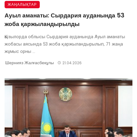
ЖАҢАЛЫҚТАР
Ауыл аманаты: Сырдария ауданында 53
жоба қаржыландырылды
Қызылорда облысы Сырдария ауданында Ауыл аманаты
жобасы аясында 53 жоба қаржыландырылып, 71 жаңа
жұмыс орны ...
Шернияз Жалғасбекұлы
21.04.2026