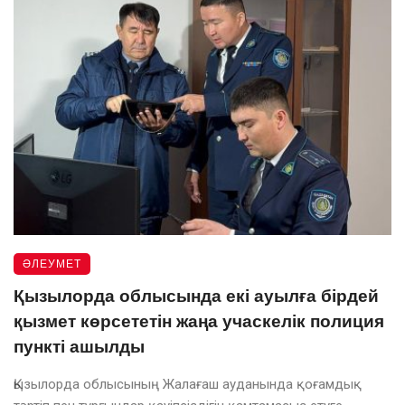
ӘЛЕУМЕТ
Қызылорда облысында екі ауылға бірдей
қызмет көрсететін жаңа учаскелік полиция
пункті ашылды
Қызылорда облысының Жалағаш ауданында қоғамдық