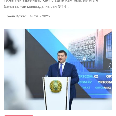
тәртіп пен тұрғындар қауіпсіздігін қамтамасыз етуге
бағытталған маңызды нысан №14 ...
Ержан Қожас
29.12.2025