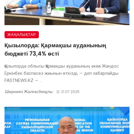
ЖАҢАЛЫҚТАР
Қызылорда: Қармақшы ауданының
бюджеті 73,4% өсті
Қызылорда облысы Қармақшы ауданының әкімі Жандос
Еркінбек баспасөз жиынын өткізді, — деп хабарлайды
FASTNEWS.KZ — ...
Шернияз Жалғасбекұлы
21.07.2025