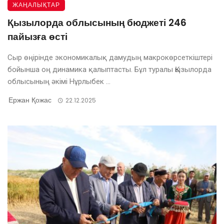
ЖАҢАЛЫҚТАР
Қызылорда облысының бюджеті 246
пайызға өсті
Сыр өңірінде экономикалық дамудың макрокөрсеткіштері
бойынша оң динамика қалыптасты. Бұл туралы Қызылорда
облысының әкімі Нұрлыбек ...
Ержан Қожас
22.12.2025