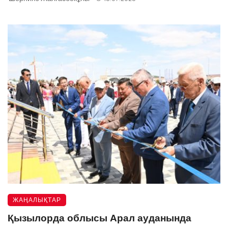
ЖАҢАЛЫҚТАР
Қызылорда облысы Арал ауданында