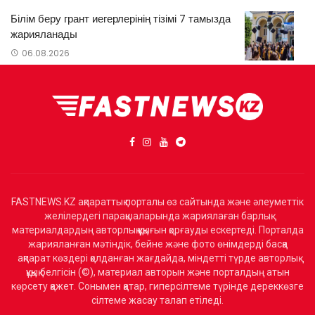
Білім беру грант иегерлерінің тізімі 7 тамызда
жарияланады
06.08.2026
FASTNEWS.KZ ақпараттық порталы өз сайтында және әлеуметтік
желілердегі парақшаларында жариялаған барлық
материалдардың авторлық құқығын қорғауды ескертеді. Порталда
жарияланған мәтіндік, бейне және фото өнімдерді басқа
ақпарат көздері қолданған жағдайда, міндетті түрде авторлық
құқық белгісін (©), материал авторын және порталдың атын
көрсету қажет. Сонымен қатар, гиперсілтеме түрінде дереккөзге
сілтеме жасау талап етіледі.