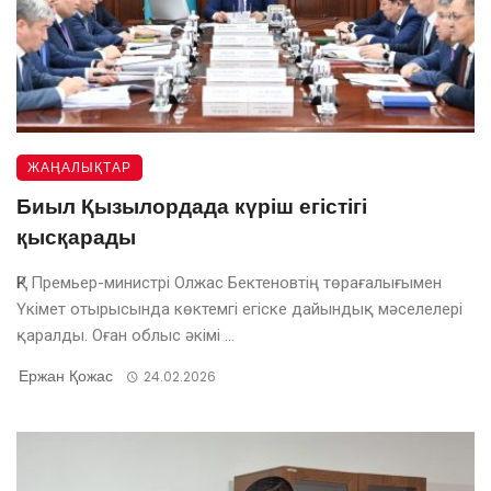
ЖАҢАЛЫҚТАР
Биыл Қызылордада күріш егістігі
қысқарады
ҚР Премьер-министрі Олжас Бектеновтің төрағалығымен
Үкімет отырысында көктемгі егіске дайындық мәселелері
қаралды. Оған облыс әкімі ...
Ержан Қожас
24.02.2026