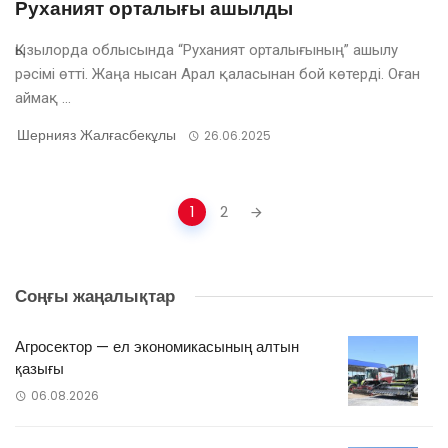
Руханият орталығы ашылды
Қызылорда облысында “Руханият орталығының” ашылу
рәсімі өтті. Жаңа нысан Арал қаласынан бой көтерді. Оған
аймақ ...
Шернияз Жалғасбекұлы
26.06.2025
Posts
1
2
navigation
Соңғы жаңалықтар
Агросектор — ел экономикасының алтын
қазығы
06.08.2026