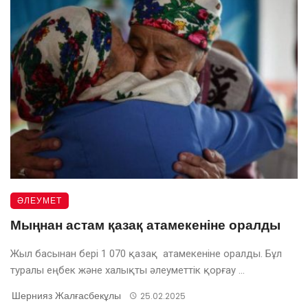
ӘЛЕУМЕТ
Мыңнан астам қазақ атамекеніне оралды
Жыл басынан бері 1 070 қазақ атамекеніне оралды. Бұл
туралы еңбек және халықты әлеуметтік қорғау ...
Шернияз Жалғасбекұлы
25.02.2025