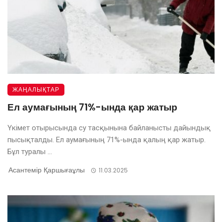
ЖАҢАЛЫҚТАР
Ел аумағының 71%-ында қар жатыр
Үкімет отырысында су тасқынына байланысты дайындық
пысықталды. Ел аумағының 71%-ында қалың қар жатыр.
Бұл туралы ...
Асантемір Қаршығаұлы
11.03.2025