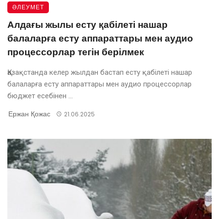
ӘЛЕУМЕТ
Алдағы жылы есту қабілеті нашар
балаларға есту аппараттары мен аудио
процессорлар тегін берілмек
Қазақстанда келер жылдан бастап есту қабілеті нашар
балаларға есту аппараттары мен аудио процессорлар
бюджет есебінен ...
Ержан Қожас
21.06.2025