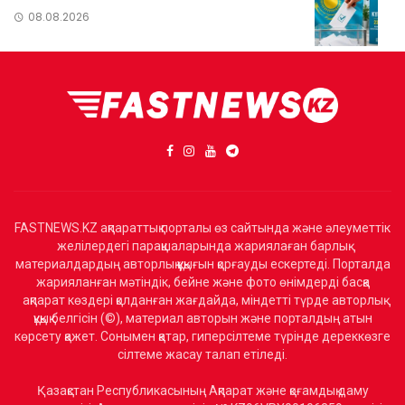
08.08.2026
FASTNEWS.KZ ақпараттық порталы өз сайтында және әлеуметтік
желілердегі парақшаларында жариялаған барлық
материалдардың авторлық құқығын қорғауды ескертеді. Порталда
жарияланған мәтіндік, бейне және фото өнімдерді басқа
ақпарат көздері қолданған жағдайда, міндетті түрде авторлық
құқық белгісін (©), материал авторын және порталдың атын
көрсету қажет. Сонымен қатар, гиперсілтеме түрінде дереккөзге
сілтеме жасау талап етіледі.
Қазақстан Республикасының Ақпарат және қоғамдық даму