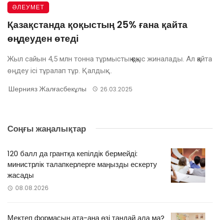
ӘЛЕУМЕТ
Қазақстанда қоқыстың 25% ғана қайта
өңдеуден өтеді
Жыл сайын 4,5 млн тонна тұрмыстық қоқыс жиналады. Ал қайта
өңдеу ісі тұралап тұр. Қалдық ...
Шернияз Жалғасбекұлы
26.03.2025
Соңғы жаңалықтар
120 балл да грантқа кепілдік бермейді:
министрлік талапкерлерге маңызды ескерту
жасады
08.08.2026
Мектеп формасын ата-ана өзі таңдай ала ма?