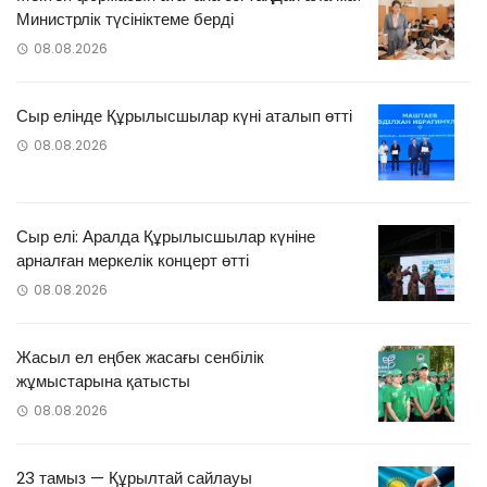
Министрлік түсініктеме берді
08.08.2026
Сыр елінде Құрылысшылар күні аталып өтті
08.08.2026
Сыр елі: Аралда Құрылысшылар күніне
арналған меркелік концерт өтті
08.08.2026
Жасыл ел еңбек жасағы сенбілік
жұмыстарына қатысты
08.08.2026
23 тамыз — Құрылтай сайлауы