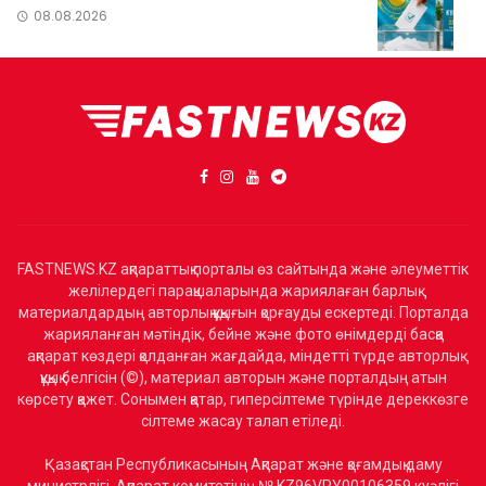
08.08.2026
FASTNEWS.KZ ақпараттық порталы өз сайтында және әлеуметтік
желілердегі парақшаларында жариялаған барлық
материалдардың авторлық құқығын қорғауды ескертеді. Порталда
жарияланған мәтіндік, бейне және фото өнімдерді басқа
ақпарат көздері қолданған жағдайда, міндетті түрде авторлық
құқық белгісін (©), материал авторын және порталдың атын
көрсету қажет. Сонымен қатар, гиперсілтеме түрінде дереккөзге
сілтеме жасау талап етіледі.
Қазақстан Республикасының Ақпарат және қоғамдық даму