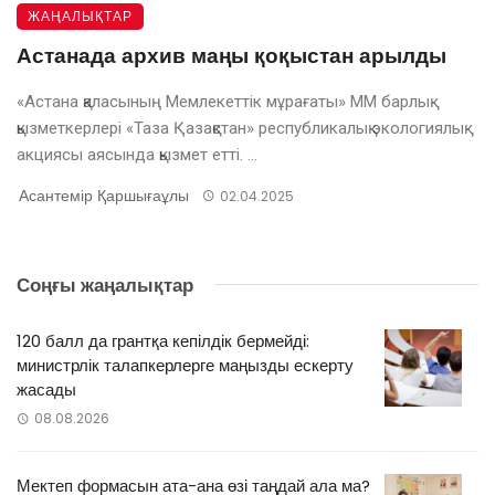
ЖАҢАЛЫҚТАР
Астанада архив маңы қоқыстан арылды
«Астана қаласының Мемлекеттік мұрағаты» ММ барлық
қызметкерлері «Таза Қазақстан» республикалық экологиялық
акциясы аясында қызмет етті. ...
Асантемір Қаршығаұлы
02.04.2025
Соңғы жаңалықтар
120 балл да грантқа кепілдік бермейді:
министрлік талапкерлерге маңызды ескерту
жасады
08.08.2026
Мектеп формасын ата-ана өзі таңдай ала ма?