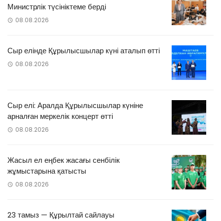
Министрлік түсініктеме берді
08.08.2026
Сыр елінде Құрылысшылар күні аталып өтті
08.08.2026
Сыр елі: Аралда Құрылысшылар күніне
арналған меркелік концерт өтті
08.08.2026
Жасыл ел еңбек жасағы сенбілік
жұмыстарына қатысты
08.08.2026
23 тамыз — Құрылтай сайлауы