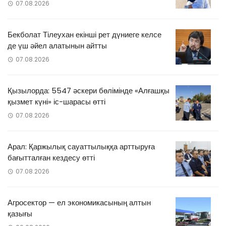
07.08.2026
Бекболат Тілеухан екінші рет дүниеге келсе
де үш әйел алатынын айтты
07.08.2026
Қызылорда: 5547 әскери бөлімінде «Алғашқы
қызмет күні» іс-шарасы өтті
07.08.2026
Арал: Қаржылық сауаттылыққа арттыруға
бағытталған кездесу өтті
07.08.2026
Агросектор — ел экономикасының алтын
қазығы