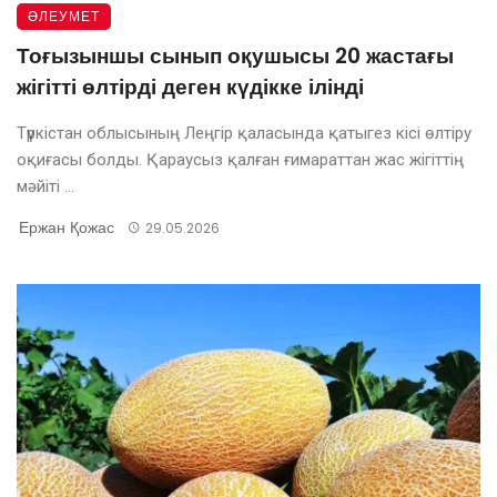
ӘЛЕУМЕТ
Тоғызыншы сынып оқушысы 20 жастағы
жігітті өлтірді деген күдікке ілінді
Түркістан облысының Леңгір қаласында қатыгез кісі өлтіру
оқиғасы болды. Қараусыз қалған ғимараттан жас жігіттің
мәйіті ...
Ержан Қожас
29.05.2026