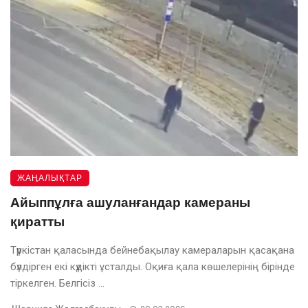
ЖАҢАЛЫҚТАР
Айыппұлға ашуланғандар камераны
қиратты
Түркістан қаласында бейнебақылау камераларын қасақана
бүлдірген екі күдікті ұсталды. Оқиға қала көшелерінің бірінде
тіркелген. Белгісіз ...