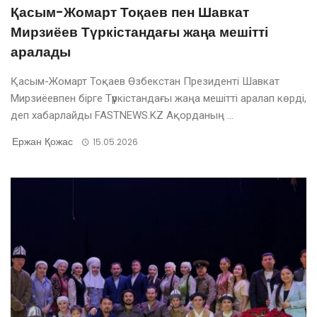
Қасым-Жомарт Тоқаев пен Шавкат
Мирзиёев Түркістандағы жаңа мешітті
аралады
Қасым-Жомарт Тоқаев Өзбекстан Президенті Шавкат
Мирзиёевпен бірге Түркістандағы жаңа мешітті аралап көрді,
деп хабарлайды FASTNEWS.KZ Ақорданың ...
Ержан Қожас
15.05.2026