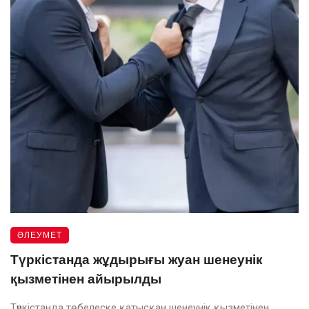
ӘЛЕУМЕТ
Түркістанда жұдырығы жуан шенеунік
қызметінен айырылды
Түркістанда төбелеске қатысқан шенеунік қызметінен