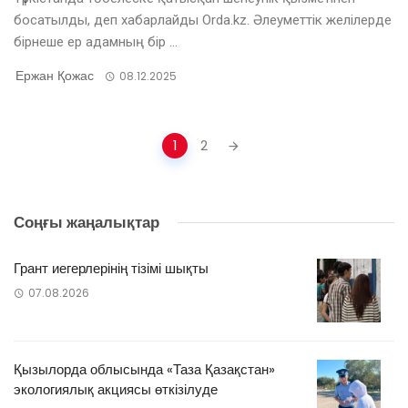
босатылды, деп хабарлайды Orda.kz. Әлеуметтік желілерде
бірнеше ер адамның бір ...
Ержан Қожас
08.12.2025
Posts
1
2
navigation
Соңғы жаңалықтар
Грант иегерлерінің тізімі шықты
07.08.2026
Қызылорда облысында «Таза Қазақстан»
экологиялық акциясы өткізілуде