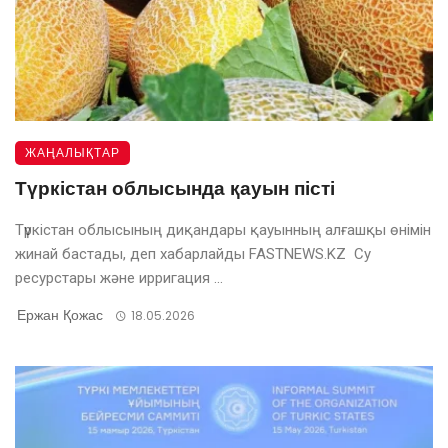
ЖАҢАЛЫҚТАР
Түркістан облысында қауын пісті
Түркістан облысының диқандары қауынның алғашқы өнімін
жинай бастады, деп хабарлайды FASTNEWS.KZ Су
ресурстары және ирригация ...
Ержан Қожас
18.05.2026