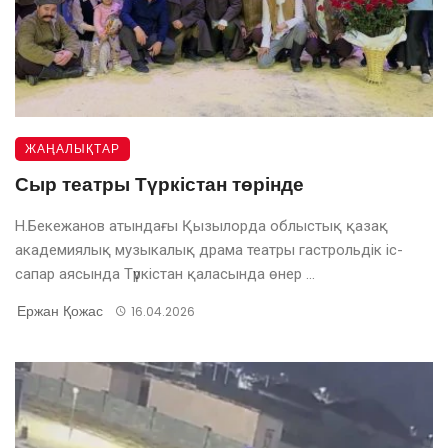
ЖАҢАЛЫҚТАР
Сыр театры Түркістан төрінде
Н.Бекежанов атындағы Қызылорда облыстық қазақ
академиялық музыкалық драма театры гастрольдік іс-
сапар аясында Түркістан қаласында өнер ...
Ержан Қожас
16.04.2026