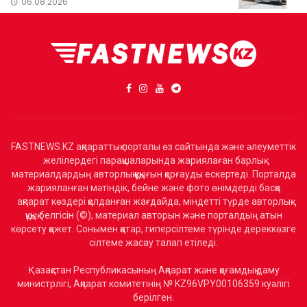
06.08.2026
FASTNEWS.KZ ақпараттық порталы өз сайтында және әлеуметтік
желілердегі парақшаларында жариялаған барлық
материалдардың авторлық құқығын қорғауды ескертеді. Порталда
жарияланған мәтіндік, бейне және фото өнімдерді басқа
ақпарат көздері қолданған жағдайда, міндетті түрде авторлық
құқық белгісін (©), материал авторын және порталдың атын
көрсету қажет. Сонымен қатар, гиперсілтеме түрінде дереккөзге
сілтеме жасау талап етіледі.
Қазақстан Республикасының Ақпарат және қоғамдық даму
министрлігі, Ақпарат комитетінің № KZ96VPY00106359 куәлігі
берілген.