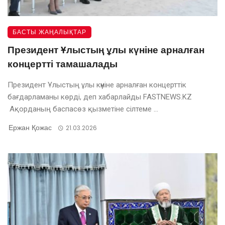
БАСТЫ ЖАҢАЛЫҚТАР
Президент Ұлыстың ұлы күніне арналған
концертті тамашалады
Президент Ұлыстың ұлы күніне арналған концерттік
бағдарламаны көрді, деп хабарлайды FASTNEWS.KZ
Ақорданың баспасөз қызметіне сілтеме ...
Ержан Қожас
21.03.2026