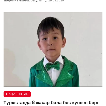
Шернияз Жалғасбекұлы
29.03.2026
ЖАҢАЛЫҚТАР
Түркістанда 8 жасар бала бес күннен бері