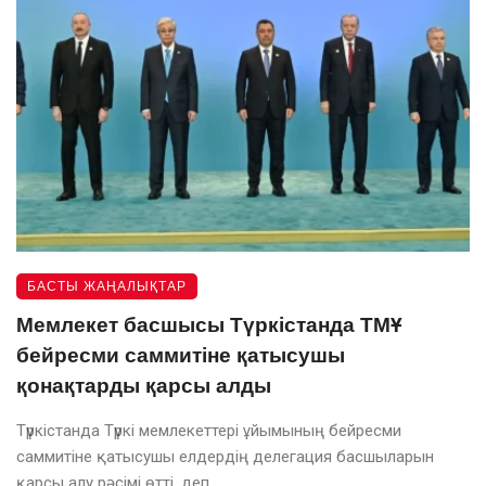
БАСТЫ ЖАҢАЛЫҚТАР
Мемлекет басшысы Түркістанда ТМҰ
бейресми саммитіне қатысушы
қонақтарды қарсы алды
Түркістанда Түркі мемлекеттері ұйымының бейресми
саммитіне қатысушы елдердің делегация басшыларын
қарсы алу рәсімі өтті, деп ...