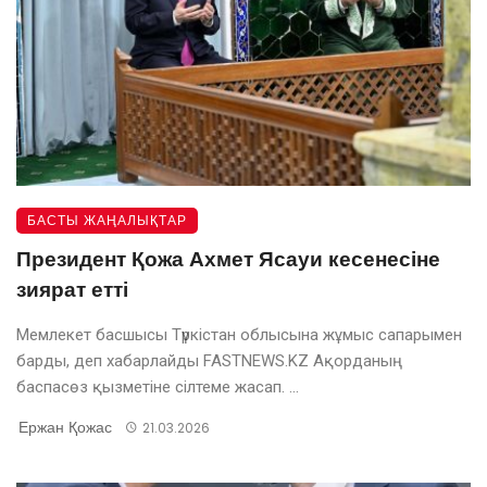
БАСТЫ ЖАҢАЛЫҚТАР
Президент Қожа Ахмет Ясауи кесенесіне
зиярат етті
Мемлекет басшысы Түркістан облысына жұмыс сапарымен
барды, деп хабарлайды FASTNEWS.KZ Ақорданың
баспасөз қызметіне сілтеме жасап. ...
Ержан Қожас
21.03.2026