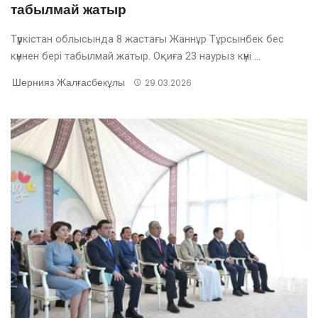
табылмай жатыр
Түркістан облысында 8 жастағы Жаннұр Тұрсынбек бес
күннен бері табылмай жатыр. Оқиға 23 наурыз күні ...
Шернияз Жалғасбекұлы
29.03.2026