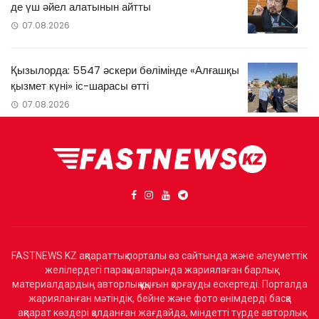
де үш әйел алатынын айтты
07.08.2026
Қызылорда: 5547 әскери бөлімінде «Алғашқы
қызмет күні» іс-шарасы өтті
07.08.2026
FASTNEWS.KZ ақпараттық порталы өз сайтында және әлеуметтік
желілердегі парақшаларында жариялаған барлық
материалдардың авторлық құқығын қорғауды ескертеді. Порталда
жарияланған мәтіндік, бейне және фото өнімдерді басқа
ақпарат көздері қолданған жағдайда, міндетті түрде авторлық