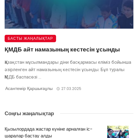
БАСТЫ ЖАҢАЛЫҚТАР
ҚМДБ айт намазының кестесін ұсынды
Қазақстан мұсылмандары діни басқармасы еліміз бойынша
әзірленген айт намазының кестесін ұсынды. Бұл туралы
ҚМДБ баспасөзі ...
Асантемір Қаршығаұлы
27.03.2025
Соңғы жаңалықтар
Қызылордада жастар күніне арналған іс-
шаралар бастау алды