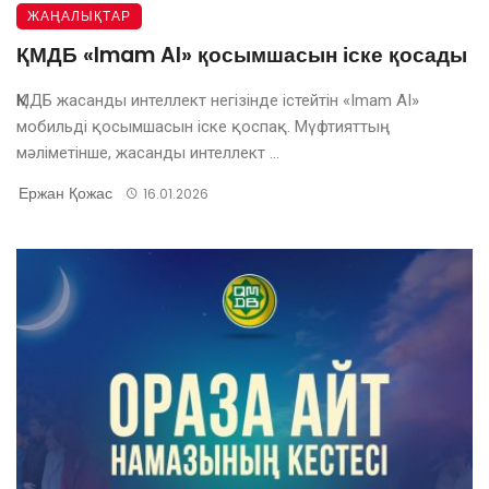
ЖАҢАЛЫҚТАР
ҚМДБ «Imam AI» қосымшасын іске қосады
ҚМДБ жасанды интеллект негізінде істейтін «Imam AI»
мобильді қосымшасын іске қоспақ. Мүфтияттың
мәліметінше, жасанды интеллект ...
Ержан Қожас
16.01.2026