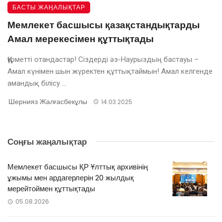
БАСТЫ ЖАҢАЛЫҚТАР
Мемлекет басшысы қазақстандықтарды
Амал мерекесімен құттықтады
Құрметті отандастар! Сіздерді әз-Наурыздың бастауы –
Амал күнімен шын жүректен құттықтаймын! Амал келгенде
амандық білісу ...
Шернияз Жалғасбекұлы
14.03.2025
Соңғы жаңалықтар
Мемлекет басшысы ҚР Ұлттық архивінің
ұжымы мен ардагерлерін 20 жылдық
мерейтоймен құттықтады
05.08.2026