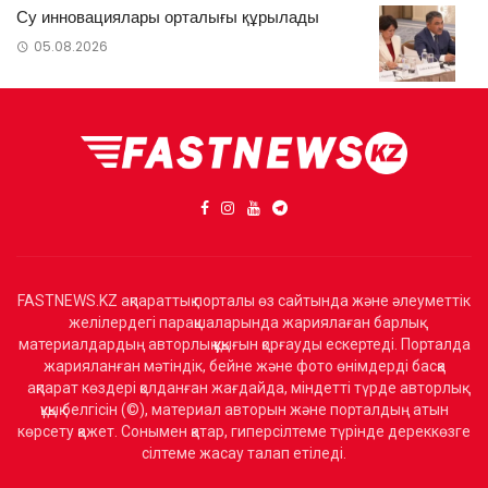
Су инновациялары орталығы құрылады
05.08.2026
FASTNEWS.KZ ақпараттық порталы өз сайтында және әлеуметтік
желілердегі парақшаларында жариялаған барлық
материалдардың авторлық құқығын қорғауды ескертеді. Порталда
жарияланған мәтіндік, бейне және фото өнімдерді басқа
ақпарат көздері қолданған жағдайда, міндетті түрде авторлық
құқық белгісін (©), материал авторын және порталдың атын
көрсету қажет. Сонымен қатар, гиперсілтеме түрінде дереккөзге
сілтеме жасау талап етіледі.