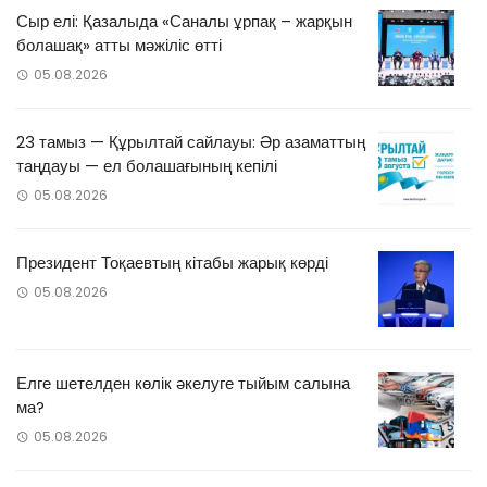
Сыр елі: Қазалыда «Саналы ұрпақ – жарқын
болашақ» атты мәжіліс өтті
05.08.2026
23 тамыз — Құрылтай сайлауы: Әр азаматтың
таңдауы — ел болашағының кепілі
05.08.2026
Президент Тоқаевтың кітабы жарық көрді
05.08.2026
Елге шетелден көлік әкелуге тыйым салына
ма?
05.08.2026