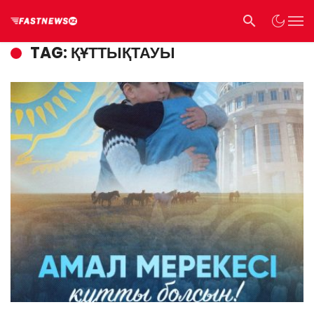
TAG: ҚҰТТЫҚТАУЫ