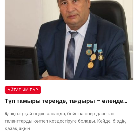
АЙТАРЫМ БАР
Түп тамыры тереңде, тағдыры – өлеңде…
Қазақтың қай өңірін алсаңда, бойына өнер дарыған
таланттарды көптеп кездестіруге болады. Кейде, біздің
қазақ ақын ...