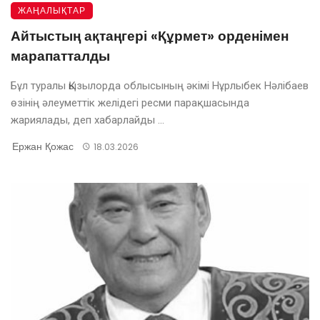
ЖАҢАЛЫҚТАР
Айтыстың ақтаңгері «Құрмет» орденімен
марапатталды
Бұл туралы Қызылорда облысының әкімі Нұрлыбек Нәлібаев
өзінің әлеуметтік желідегі ресми парақшасында
жариялады, деп хабарлайды ...
Ержан Қожас
18.03.2026