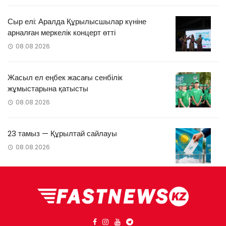
Сыр елі: Аралда Құрылысшылар күніне
арналған меркелік концерт өтті
08.08.2026
Жасыл ел еңбек жасағы сенбілік
жұмыстарына қатысты
08.08.2026
23 тамыз — Құрылтай сайлауы
08.08.2026