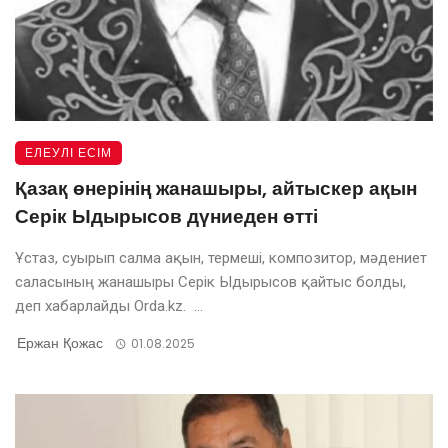
ЕЛЕУЛІ ЕСІМ
Қазақ өнерінің жанашыры, айтыскер ақын
Серік Ыдырысов дүниеден өтті
Ұстаз, суырып салма ақын, термеші, композитор, мәдениет
саласының жанашыры Серік Ыдырысов қайтыс болды,
деп хабарлайды Orda.kz. ...
Ержан Қожас
01.08.2025