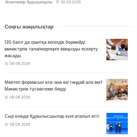
Асантемір Қаршығаұлы
30.03.2025
Соңғы жаңалықтар
120 балл да грантқа кепілдік бермейді:
министрлік талапкерлерге маңызды ескерту
жасады
08.08.2026
Мектеп формасын ата-ана өзі таңдай ала ма?
Министрлік түсініктеме берді
08.08.2026
Сыр елінде Құрылысшылар күні аталып өтті
08.08.2026