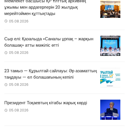
Мемлекет басшысы ҚР Ұлттық архивінің
ұжымы мен ардагерлерін 20 жылдық
мерейтоймен құттықтады
05.08.2026
Сыр елі: Қазалыда «Саналы ұрпақ – жарқын
болашақ» атты мәжіліс өтті
05.08.2026
23 тамыз — Құрылтай сайлауы: Әр азаматтың
таңдауы — ел болашағының кепілі
05.08.2026
Президент Тоқаевтың кітабы жарық көрді
05.08.2026