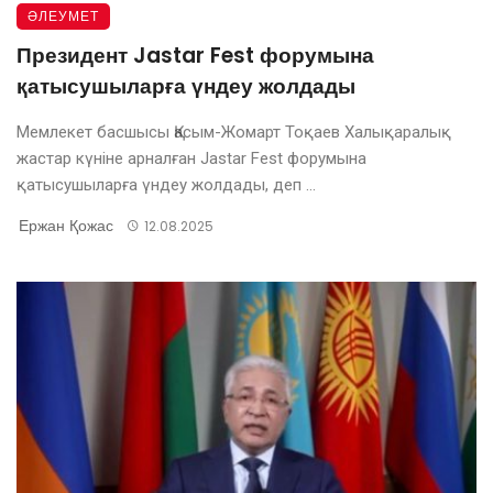
ӘЛЕУМЕТ
Президент Jastar Fest форумына
қатысушыларға үндеу жолдады
Мемлекет басшысы Қасым-Жомарт Тоқаев Халықаралық
жастар күніне арналған Jastar Fest форумына
қатысушыларға үндеу жолдады, деп ...
Ержан Қожас
12.08.2025