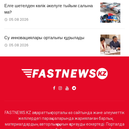
Елге шетелден көлік әкелуге тыйым салына
ма?
05.08.2026
Су инновациялары орталығы құрылады
05.08.2026
FASTNEWS.KZ ақпараттық порталы өз сайтында және әлеуметтік
желілердегі парақшаларында жариялаған барлық
материалдардың авторлық құқығын қорғауды ескертеді. Порталда